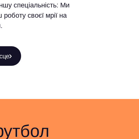
ншу спеціальність: Ми
 роботу своєї мрії на
.
сце
футбол