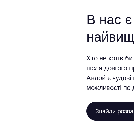
В нас є
найвищо
Хто не хотів би
після довгого г
Андой є чудові
можливості по 
Знайди розваг