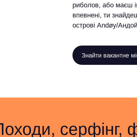
риболов, або маєш і
впевнені, ти знайдеш
острові Andøy/Андой
Знайти вакантне мі
Походи, серфінг, 