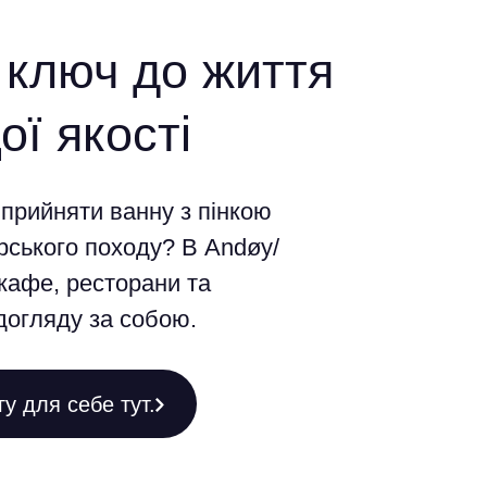
 ключ до життя
ї якості
 прийняти ванну з пінкою
ірського походу? В Andøy/
 кафе, ресторани та
догляду за собою.
у для себе тут.