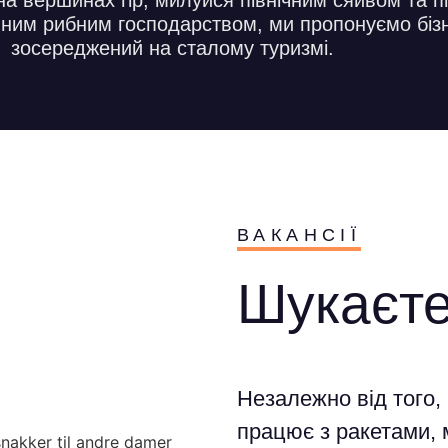
на вершинах гір, милуйся північним сяйвом та п
ійним рибним господарством, ми пропонуємо бізн
зосереджений на сталому туризмі.
ВАКАНСІЇ
Шукаєте
Незалежно від того, 
працює з ракетами, 