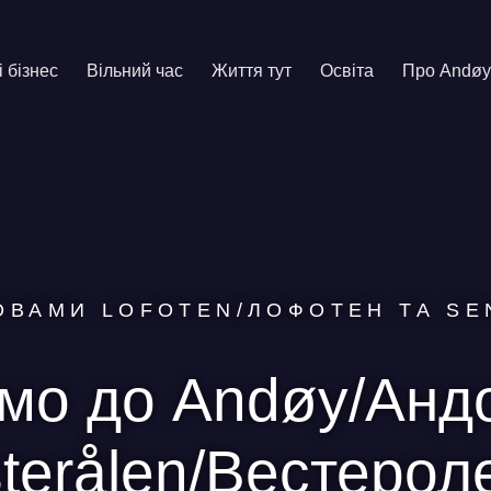
і бізнес
Вільний час
Життя тут
Освіта
Про Andøy
ОВАМИ LOFOTEN/ЛОФОТЕН ТА SE
о до Andøy/Андой
terålen/Вестерол