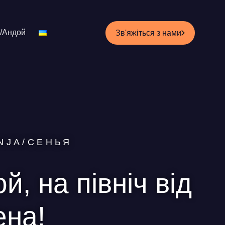
/Андой
Зв'яжіться з нами
NJA/СЕНЬЯ
, на північ від
ена!