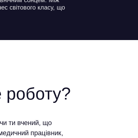
івнічним сонцем. Між
ес світового класу, що
 роботу?
чи ти вчений, що
медичний працівник,