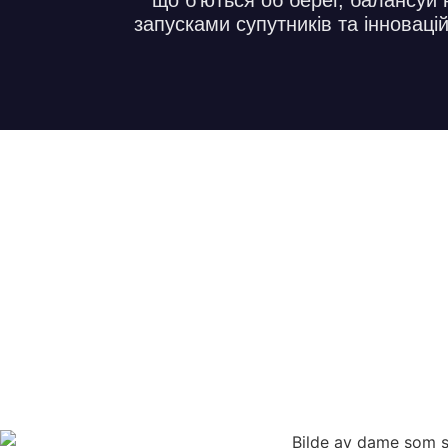
що б’ються об берег, балансуй 
запусками супутників та інновац